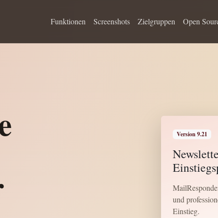
Funktionen
Screenshots
Zielgruppen
Open Sour
e
Version 9.21
Newslette
Einstieg
r
MailResponder
und profession
Einstieg.